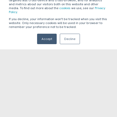
targeted ads cross-device and cross-browser, and for analytics
and metrics about our visitors both on this website and other
media. To find out more about the
cookies
we use, see our
Privacy
Policy
.
A QUIÉNES APOYAMOS
If you decline, your information won’t be tracked when you visit this
website. Only necessary cookies will be used in your browser to
remember your preference not to be tracked.
Nos centramos en dos grupos de interés,
igualmente importantes: Clientes y Talento.
Accept
Decline
CAPACIDADES
16,000+
Talentosos profesionales