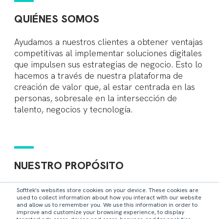
QUIÉNES SOMOS
Ayudamos a nuestros clientes a obtener ventajas
competitivas al implementar soluciones digitales
que impulsen sus estrategias de negocio. Esto lo
hacemos a través de nuestra plataforma de
creación de valor que, al estar centrada en las
personas, sobresale en la intersección de
talento, negocios y tecnología.
NUESTRO PROPÓSITO
Crear un mejor futuro juntos, a través de
Softtek's websites store cookies on your device. These cookies are
used to collect information about how you interact with our website
tecnologías digitales, juntos.
and allow us to remember you. We use this information in order to
improve and customize your browsing experience, to display