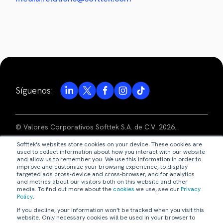
Síguenos:
© Valores Corporativos Softtek S.A. de C.V. 2026.
Softtek's websites store cookies on your device. These cookies are
aviso de privacidad
used to collect information about how you interact with our website
and allow us to remember you. We use this information in order to
improve and customize your browsing experience, to display
términos de uso
targeted ads cross-device and cross-browser, and for analytics
and metrics about our visitors both on this website and other
media. To find out more about the
cookies
we use, see our
Privacy
código de ética
Policy
.
If you decline, your information won’t be tracked when you visit this
nuestras políticas
website. Only necessary cookies will be used in your browser to