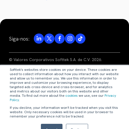
Siga-nos:
© Valores Corporativos Softtek S.A. de C.V. 2026.
Softtek's websites store cookies on your device. These cookies are
aviso de privacidade
used to collect information about how you interact with our website
and allow us to remember you. We use this information in order to
improve and customize your browsing experience, to display
términos de uso
targeted ads cross-device and cross-browser, and for analytics
and metrics about our visitors both on this website and other
media. To find out more about the
cookies
we use, see our
Privacy
código de ética
Policy
.
If you decline, your information won’t be tracked when you visit this
nossas políticas
website. Only necessary cookies will be used in your browser to
remember your preference not to be tracked.
webmaster@softtek.com