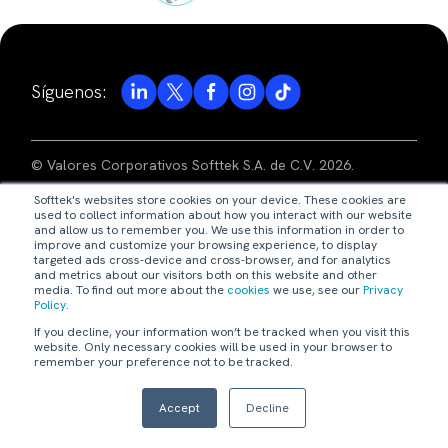
Síguenos:
© Valores Corporativos Softtek S.A. de C.V. 2026.
Softtek's websites store cookies on your device. These cookies are
aviso de privacidad
used to collect information about how you interact with our website
and allow us to remember you. We use this information in order to
improve and customize your browsing experience, to display
términos de uso
targeted ads cross-device and cross-browser, and for analytics
and metrics about our visitors both on this website and other
media. To find out more about the
cookies
we use, see our
Privacy
código de ética
Policy
.
If you decline, your information won’t be tracked when you visit this
nuestras políticas
website. Only necessary cookies will be used in your browser to
remember your preference not to be tracked.
webmaster@softtek.com
Accept
Decline