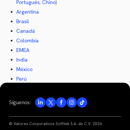
Portugués
,
Chino
)
Argentina
Brasil
Canadá
Colombia
EMEA
India
México
Perú
Síguenos:
© Valores Corporativos Softtek S.A. de C.V. 2026.