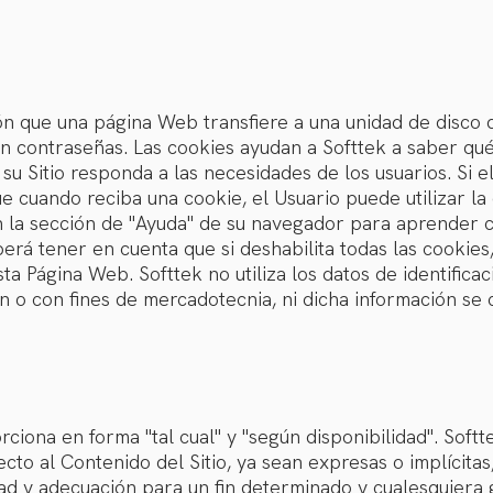
ón que una página Web transfiere a una unidad de disco d
an contraseñas. Las cookies ayudan a Softtek a saber qué
su Sitio responda a las necesidades de los usuarios. Si e
ue cuando reciba una cookie, el Usuario puede utilizar l
 en la sección de "Ayuda" de su navegador para aprender 
berá tener en cuenta que si deshabilita todas las cooki
ta Página Web. Softtek no utiliza los datos de identifica
n o con fines de mercadotecnia, ni dicha información se
rciona en forma "tal cual" y "según disponibilidad". Sof
cto al Contenido del Sitio, ya sean expresas o implícitas
dad y adecuación para un fin determinado y cualesquiera 