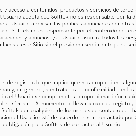
b y acceso a contenidos, productos y servicios de tercero
 El Usuario acepta que Softtek no es responsable por la d
 al Usuario a revisar las políticas anunciadas por otra
uso. Softtek no es responsable por el contenido de terce
araciones y anuncios, y el Usuario asumirá todos los rie
laces a este Sitio sin el previo consentimiento por escri
ren de registro, lo que implica que nos proporcione algu
enan y, en general, son tratados de conformidad con los
 Sitio, el Usuario se compromete a proporcionar informac
obre sí mismo. Al momento de llevar a cabo su registro, 
Softtek por cualquiera de los medios de contacto que h
 opción el Usuario está de acuerdo en ser contactado por
na obligación para Softtek de contactar al Usuario.