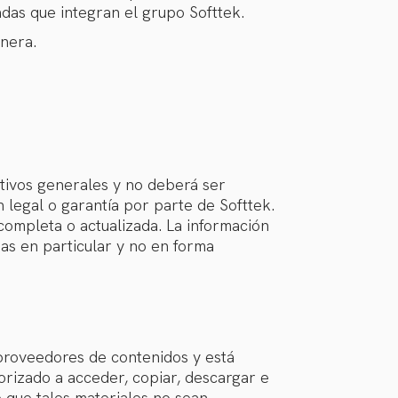
adas que integran el grupo Softtek.
anera.
ativos generales y no deberá ser
 legal o garantía por parte de Softtek.
 completa o actualizada. La información
as en particular y no en forma
s proveedores de contenidos y está
torizado a acceder, copiar, descargar e
e que tales materiales no sean