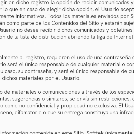
gir en dicho registro la opción de recibir comunicados y
r lo que en caso de elegir dicha opción, el Usuario acep
mente informativos. Todos los materiales enviados por 
án como parte de los Contenidos del Sitio y estarán suje
suario no desee recibir dichos comunicados y boletines
n de la lista de distribución abriendo la liga de Internet
nalmente al registro, requieren el uso de una contraseña 
rio será el único responsable de cualquier material o com
 su caso, su contraseña, y será el único responsable de 
e dichos materiales por el Usuario.
o de materiales o comunicaciones a través de los espacios
tas, sugerencias o similares, se envía sin restricciones, 
do como no confidencial y propiedad no exclusiva. El Usu
eno, difamatorio o que su entrega constituya una infrac
a información contenida en este Sitio. Softtek únicamente