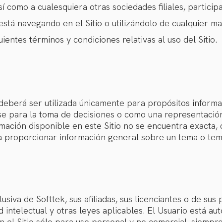
í como a cualesquiera otras sociedades filiales, particip
 está navegando en el Sitio o utilizándolo de cualquier m
uientes términos y condiciones relativas al uso del Sitio.
 deberá ser utilizada únicamente para propósitos inform
ase para la toma de decisiones o como una representación
rmación disponible en este Sitio no se encuentra exacta,
a a proporcionar información general sobre un tema o tem
siva de Softtek, sus afiliadas, sus licenciantes o de su
 intelectual y otras leyes aplicables. El Usuario está au
n el Sitio sólo para uso personal y no comercial, siempr