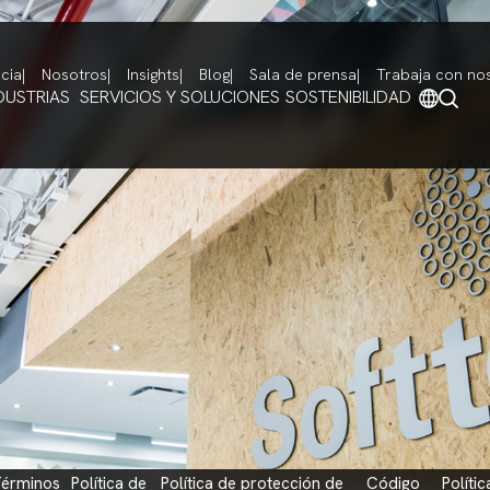
cia
Nosotros
Insights
Blog
Sala de prensa
Trabaja con no
DUSTRIAS
SERVICIOS Y SOLUCIONES
SOSTENIBILIDAD
os
política de
política de protección de
código
política de divulgación de