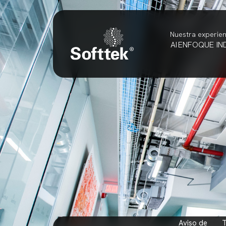
Nuestra experien
AI
ENFOQUE
IN
aviso de
términ