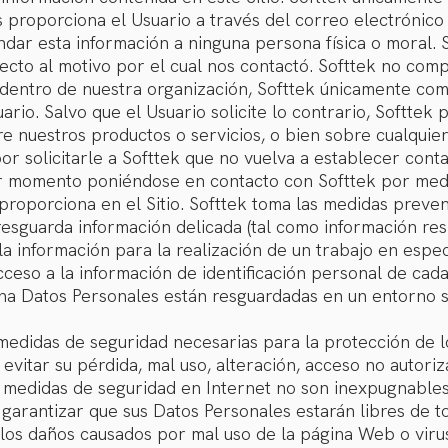
 proporciona el Usuario a través del correo electrónico
dar esta información a ninguna persona física o moral. So
cto al motivo por el cual nos contactó. Softtek no compa
dentro de nuestra organización, Softtek únicamente com
rio. Salvo que el Usuario solicite lo contrario, Softtek 
e nuestros productos o servicios, o bien sobre cualquier
or solicitarle a Softtek que no vuelva a establecer cont
er momento poniéndose en contacto con Softtek por medi
proporciona en el Sitio. Softtek toma las medidas preven
resguarda información delicada (tal como información res
la información para la realización de un trabajo en espec
cceso a la información de identificación personal de cad
na Datos Personales están resguardadas en un entorno 
medidas de seguridad necesarias para la protección de 
evitar su pérdida, mal uso, alteración, acceso no autoriz
s medidas de seguridad en Internet no son inexpugnable
arantizar que sus Datos Personales estarán libres de to
los daños causados por mal uso de la página Web o virus