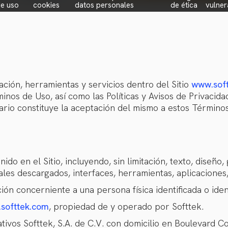
e uso
cookies
datos personales
de ética
vulner
ación, herramientas y servicios dentro del Sitio
www.sof
inos de Uso, así como las Políticas y Avisos de Privacid
suario constituye la aceptación del mismo a estos Térmi
ido en el Sitio, incluyendo, sin limitación, texto, diseño,
iales descargados, interfaces, herramientas, aplicaciones
ón concerniente a una persona física identificada o ident
softtek.com
, propiedad de y operado por Softtek.
ativos Softtek, S.A. de C.V. con domicilio en Boulevard C