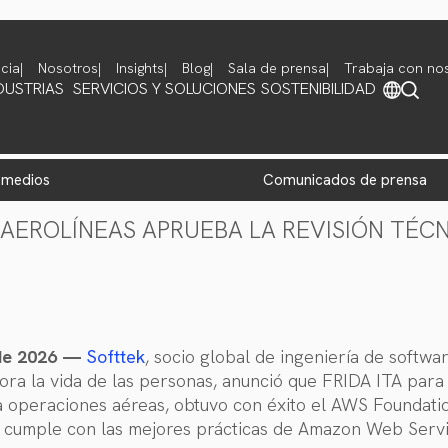
cia
Nosotros
Insights
Blog
Sala de prensa
Trabaja con no
DUSTRIAS
SERVICIOS Y SOLUCIONES
SOSTENIBILIDAD
e medios
comunicados de prensa
A AEROLÍNEAS APRUEBA LA REVISIÓN TÉ
de 2026 —
Softtek
, socio global de ingeniería de softwa
ra la vida de las personas, anunció que FRIDA ITA para 
ara operaciones aéreas, obtuvo con éxito el AWS Foundati
n cumple con las mejores prácticas de Amazon Web Servi