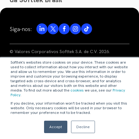
Siga-nos:
© Valores Corporativos Softtek S.A. de C.V. 2026.
Softtek's websites store cookies on your device. These cookies are
aviso de privacidade
used to collect information about how you interact with our website
and allow us to remember you. We use this information in order to
improve and customize your browsing experience, to display
términos de uso
targeted ads cross-device and cross-browser, and for analytics
and metrics about our visitors both on this website and other
media. To find out more about the
cookies
we use, see our
Privacy
código de ética
Policy
.
If you decline, your information won’t be tracked when you visit this
nossas políticas
website. Only necessary cookies will be used in your browser to
remember your preference not to be tracked.
webmaster@softtek.com
Accept
Decline