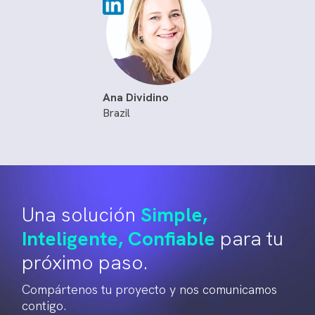
Ana Dividino
Brazil
Una solución
Simple,
Inteligente, Confiable
para tu
próximo paso.
Compártenos tu proyecto y nos comunicamos
contigo.