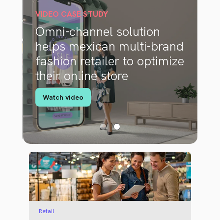
VIDEO CASE STUDY
VI
Omni-channel solution
S
s
helps mexican multi-brand
l
fashion retailer to optimize
t
their online store
l
Watch video
Retail