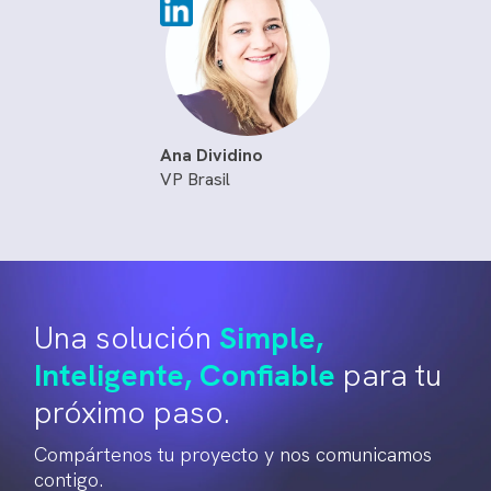
Ana Dividino
VP Brasil
Una solución
Simple,
Inteligente, Confiable
para tu
próximo paso.
Compártenos tu proyecto y nos comunicamos
contigo.