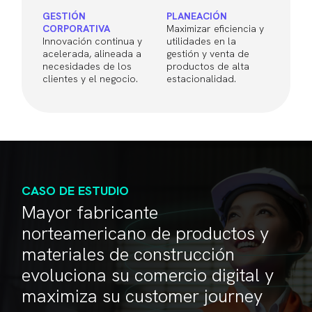
GESTIÓN
PLANEACIÓN
CORPORATIVA
Maximizar eficiencia y
Innovación continua y
utilidades en la
acelerada, alineada a
gestión y venta de
necesidades de los
productos de alta
clientes y el negocio.
estacionalidad.
CASO DE ESTUDIO
Mayor fabricante
norteamericano de productos y
materiales de construcción
evoluciona su comercio digital y
maximiza su customer journey