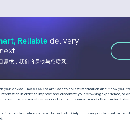
art, Reliable
delivery
next.
目需求，我们将尽快与您联系。
 on your device. These cookies are used to collect information about how you int
 information in order to improve and customize your browsing experience, to di
加入我们
关于我们
tics and metrics about our visitors both on this website and other media. To fi
打造您的职业道路
公司概况
我们的员工
我们的工作
 won’t be tracked when you visit this website. Only necessary cookies will be us
全球分支
d.