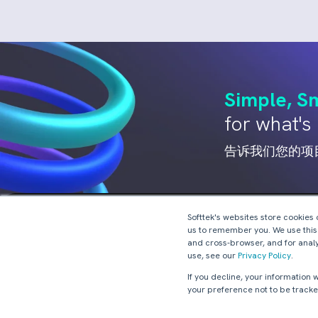
Simple, Sm
for what's 
告诉我们您的项
Softtek's websites store cookies
us to remember you. We use this
价值模型
思想领袖
and cross-browser, and for analy
服务转型
白皮书
use, see our
Privacy Policy
.
组合转型
分析报告
数字化加速
If you decline, your information
近岸外包
your preference not to be tracke