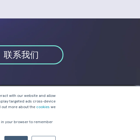
联系我们
eract with our website and allow
splay targeted ads cross-device
关注我们:
nd out more about the
cookies
we
ed in your browser to remember