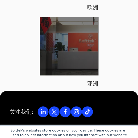
欧洲
亚洲
关注我们:
Softtek's websites store cookies on your device. These cookies are
© Valores Corporativos Softtek S.A. de C.V. 2026.
used to collect information about how you interact with our website