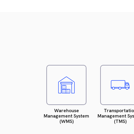
Leer
L
más
m
(Inglés)
(
Warehouse
Transportati
Management System
Management Sy
(WMS)
(TMS)