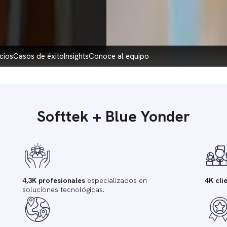
icios
casos de éxito
insights
conoce al equipo
Softtek + Blue Yonder
4,3K profesionales
especializados en
4K cli
soluciones tecnológicas.