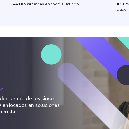
+40 ubicaciones
en todo el mundo.
#1 Emp
Quadra
er
er dentro de los cinco
 enfocados en soluciones
norista