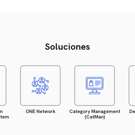
Soluciones
eer
Leer
Leer
ás
más
más
Inglés)
(Inglés)
(Inglés)
on
ONE Network
Category Management
De
stem
(CatMan)