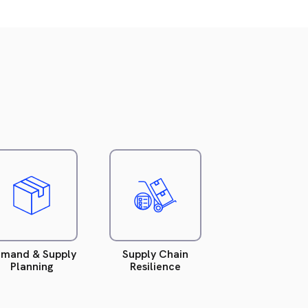
Leer
Leer
más
más
(Inglés)
(Inglés)
mand & Supply
Supply Chain
Planning
Resilience