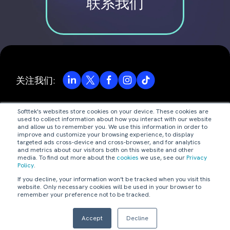
联系我们
关注我们:
Softtek's websites store cookies on your device. These cookies are
© Valores Corporativos Softtek S.A. de C.V. 2026.
used to collect information about how you interact with our website
and allow us to remember you. We use this information in order to
improve and customize your browsing experience, to display
隐私政策
targeted ads cross-device and cross-browser, and for analytics
and metrics about our visitors both on this website and other
media. To find out more about the
cookies
we use, see our
Privacy
法律声明
Policy
.
If you decline, your information won’t be tracked when you visit this
code of ethics
website. Only necessary cookies will be used in your browser to
remember your preference not to be tracked.
webmaster@softtek.com
Accept
Decline